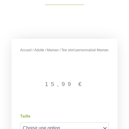
Accueil
/
Adulte
/
Maman
/ Tee shirt personnalisé Maman
15,99
€
quantité
Taille
de
Tee