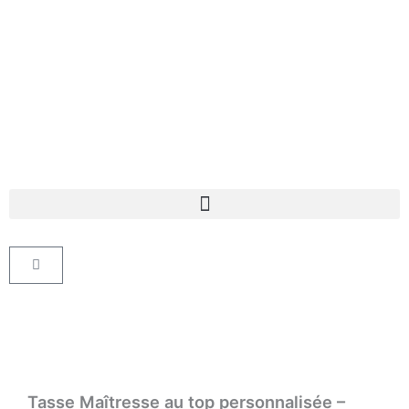
Aller
au
contenu
Panier
Tasse Maîtresse au top personnalisée –