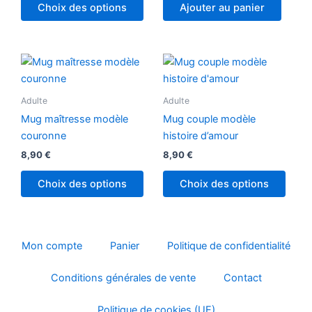
Choix des options
Ajouter au panier
Ce
produ
a
Adulte
Adulte
plusi
Mug maîtresse modèle
Mug couple modèle
variat
couronne
histoire d’amour
Les
8,90
€
8,90
€
optio
peuv
Choix des options
Choix des options
être
chois
sur
la
Mon compte
Panier
Politique de confidentialité
page
Conditions générales de vente
Contact
du
produ
Politique de cookies (UE)