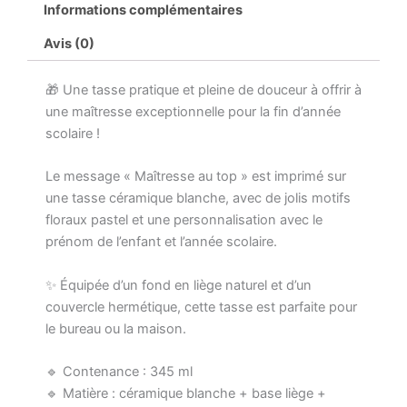
Informations complémentaires
Cadeau
fin
Avis (0)
d’année
scolaire
🎁 Une tasse pratique et pleine de douceur à offrir à
–
Mug
une maîtresse exceptionnelle pour la fin d’année
céramique
scolaire !
345
ml
Le message « Maîtresse au top » est imprimé sur
avec
une tasse céramique blanche, avec de jolis motifs
liège
et
floraux pastel et une personnalisation avec le
couvercle
prénom de l’enfant et l’année scolaire.
–
Année
✨ Équipée d’un fond en liège naturel et d’un
&
couvercle hermétique, cette tasse est parfaite pour
prénom
le bureau ou la maison.
🔹 Contenance : 345 ml
🔹 Matière : céramique blanche + base liège +