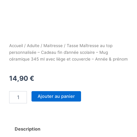
Accueil
/
Adulte
/
Maitresse
/ Tasse Maîtresse au top
personnalisée – Cadeau fin d’année scolaire – Mug
céramique 345 ml avec liège et couvercle – Année & prénom
14,90
€
quantité
Ajouter au panier
de
Tasse
Maîtresse
au
top
Description
personnalisée
–