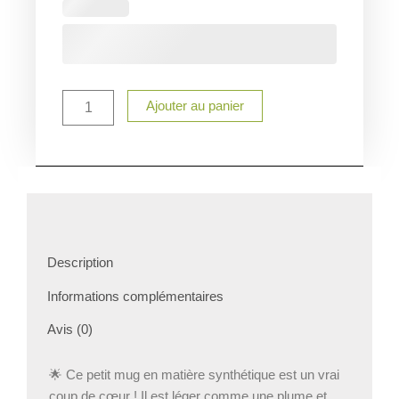
de
Tasse
enfant
incassable
personnalisée
avec
Ajouter au panier
prénom
Description
Informations complémentaires
Avis (0)
🌟 Ce petit mug en matière synthétique est un vrai
coup de cœur ! Il est léger comme une plume et