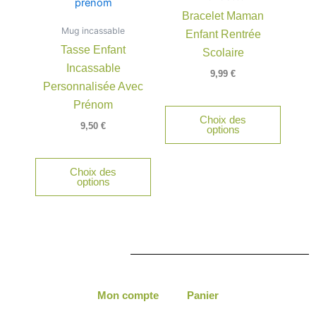
plusieu
Bracelet Maman
variatio
Mug incassable
Enfant Rentrée
Les
Tasse Enfant
option
Scolaire
Incassable
peuven
9,99
€
être
Personnalisée Avec
choisie
Prénom
Choix des
sur
9,50
€
options
la
page
du
Choix des
options
produit
Mon compte
Panier