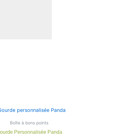
Plage
Ce
de
produit
prix :
Boîte à bons points
10,50 €
a
à
ourde Personnalisée Panda
rs
plusieurs
22,00 €