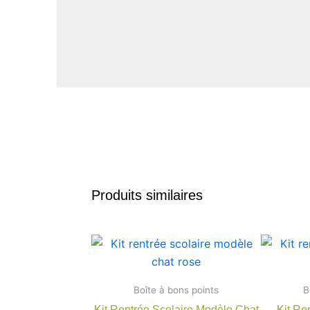
Produits similaires
Plage
Ce
de
produit
prix :
7,90 €
a
Boîte à bons points
à
B
plusieurs
22,00 €
Kit Rentrée Scolaire Modèle Chat
Kit Re