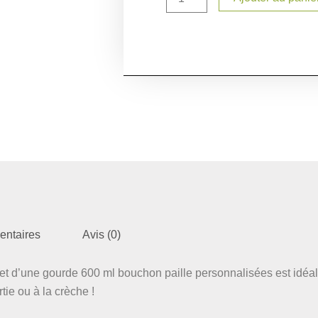
600
ml
bouchon
paille
+
boîte
à
goûter
–
Arc-
en-
ciel
terracotta
–
Prénom
entaires
Avis (0)
 et d’une gourde 600 ml bouchon paille personnalisées est idéal
tie ou à la crèche !