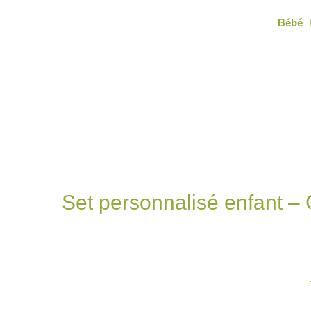
Aller
Bébé
au
contenu
Set personnalisé enfant – 