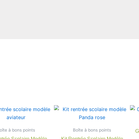
Plage
Plage
Ce
Ce
de
de
produit
produit
prix :
prix :
7,90 €
a
7,90 €
a
oîte à bons points
à
Boîte à bons points
à
G
plusieurs
plusieu
22,00 €
22,00 €
ntrée Scolaire Modèle
Kit Rentrée Scolaire Modèle