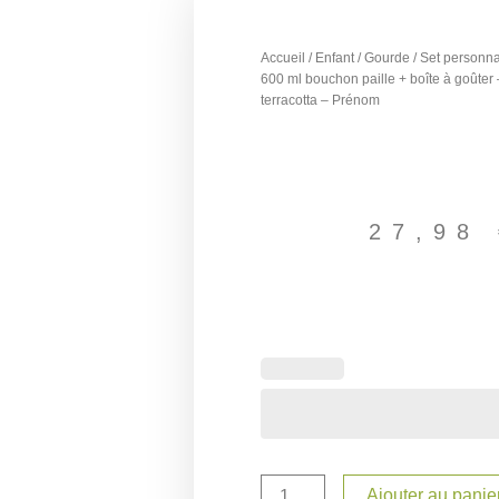
Accueil
/
Enfant
/
Gourde
/ Set personna
600 ml bouchon paille + boîte à goûter 
terracotta – Prénom
27,98
quantité
de
Set
personnalisé
enfant
–
Gourde
Ajouter au panie