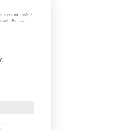
ille 600 ml + boîte à
enfant – Rentrée
€
r