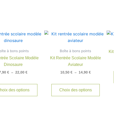
Plage
Plage
Ce
Ce
de
de
produit
produit
prix :
prix :
7,90 €
a
10,50 €
a
oîte à bons points
à
Boîte à bons points
à
Ki
plusieurs
plusieu
22,00 €
14,90 €
ntrée Scolaire Modèle
Kit Rentrée Scolaire Modèle
variations.
variatio
Dinosaure
Aviateur
Les
Les
7,90
€
–
22,00
€
10,50
€
–
14,90
€
options
options
peuvent
peuven
être
être
hoix des options
Choix des options
choisies
choisie
sur
sur
la
la
page
page