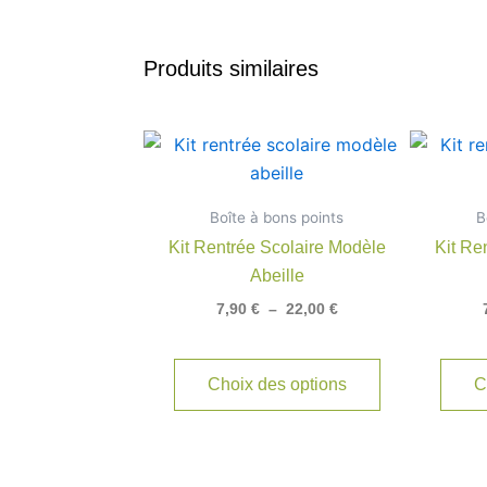
Produits similaires
Plage
Ce
de
produit
prix :
7,90 €
a
Boîte à bons points
à
B
plusieurs
22,00 €
Kit Rentrée Scolaire Modèle
Kit Re
variations.
Abeille
Les
7,90
€
–
22,00
€
options
peuvent
être
Choix des options
C
choisies
sur
la
page