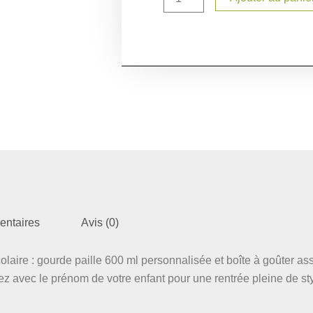
+
boîte
à
goûter
personnalisés
pirate
–
Prénom
enfant
–
Rentrée
scolaire
entaires
Avis (0)
colaire : gourde paille 600 ml personnalisée et boîte à goûter as
ez avec le prénom de votre enfant pour une rentrée pleine de sty