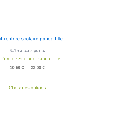
Plage
Ce
de
produit
prix :
Boîte à bons points
10,50 €
a
à
t Rentrée Scolaire Panda Fille
rs
plusieurs
22,00 €
10,50
€
–
22,00
€
ns.
variations.
Les
options
Choix des options
t
peuvent
être
s
choisies
sur
la
page