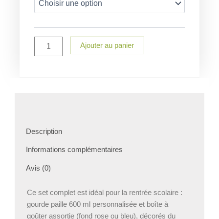
gourde
paille
600
ml
Ajouter au panier
+
boîte
à
goûter
personnalisés
motif
lion
–
Prénom
Description
enfant
–
Informations complémentaires
Rentrée
scolaire
Avis (0)
Ce set complet est idéal pour la rentrée scolaire :
gourde paille 600 ml personnalisée et boîte à
goûter assortie (fond rose ou bleu), décorés du