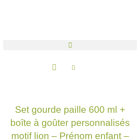
Aller
au
contenu
Panier
Set gourde paille 600 ml +
boîte à goûter personnalisés
motif lion – Prénom enfant –