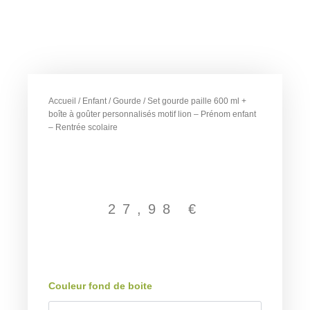
Accueil
/
Enfant
/
Gourde
/ Set gourde paille 600 ml +
boîte à goûter personnalisés motif lion – Prénom enfant
– Rentrée scolaire
27,98
€
quantité
Couleur fond de boite
de
Set