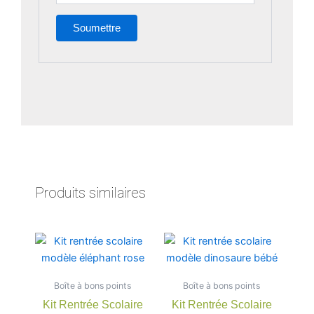
Produits similaires
Plage
Plage
Ce
Ce
de
de
produit
produit
prix :
prix :
a
a
7,90 €
7,90 €
Boîte à bons points
à
Boîte à bons points
à
plusieurs
plusieu
22,00 €
22,00 €
Kit Rentrée Scolaire
Kit Rentrée Scolaire
variations.
variatio