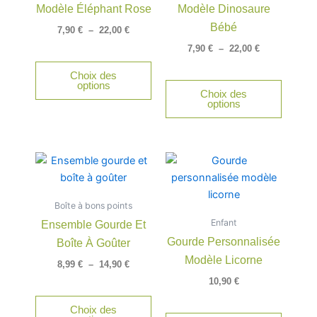
Modèle Éléphant Rose
Modèle Dinosaure
Les
Les
options
option
Bébé
7,90
€
–
22,00
€
peuvent
peuven
7,90
€
–
22,00
€
être
être
Choix des
choisies
choisie
options
Choix des
sur
sur
options
la
la
page
page
du
du
Plage
Ce
produit
produit
de
produit
prix :
a
8,99 €
Boîte à bons points
à
plusieurs
14,90 €
Enfant
Ensemble Gourde Et
variations.
Gourde Personnalisée
Boîte À Goûter
Les
Modèle Licorne
options
8,99
€
–
14,90
€
peuvent
10,90
€
être
Choix des
choisies