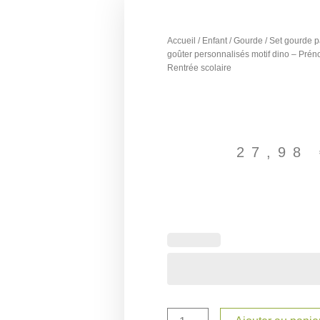
Accueil
/
Enfant
/
Gourde
/ Set gourde pa
goûter personnalisés motif dino – Pré
Rentrée scolaire
27,98
quantité
de
Set
gourde
paille
600
ml