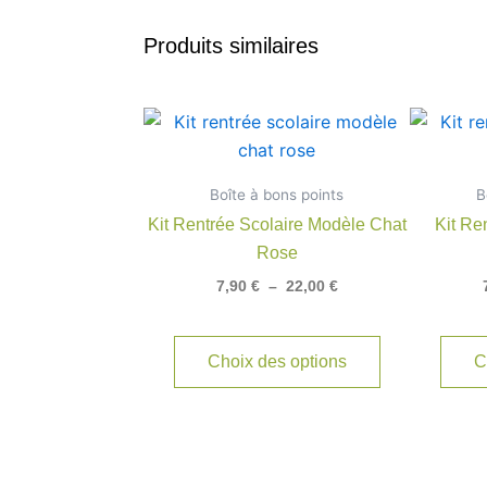
Produits similaires
Plage
Ce
de
produit
prix :
7,90 €
a
Boîte à bons points
à
B
plusieurs
22,00 €
Kit Rentrée Scolaire Modèle Chat
Kit Re
variations.
Rose
Les
7,90
€
–
22,00
€
options
peuvent
être
Choix des options
C
choisies
sur
la
page