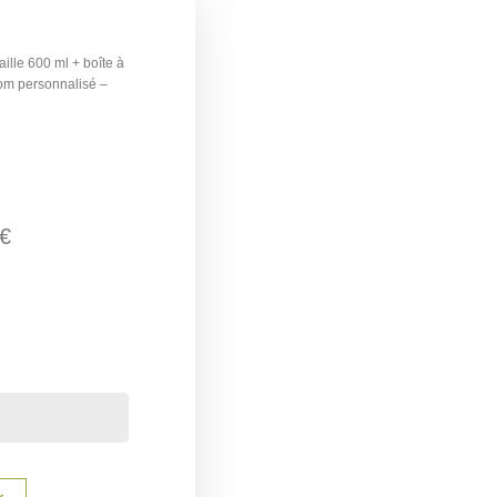
ille 600 ml + boîte à
nom personnalisé –
€