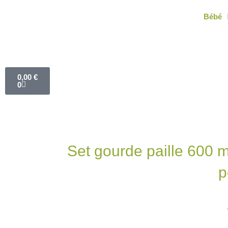
Aller
Bébé
au
contenu
Panier
0,00
€
0
Set gourde paille 600 m
p