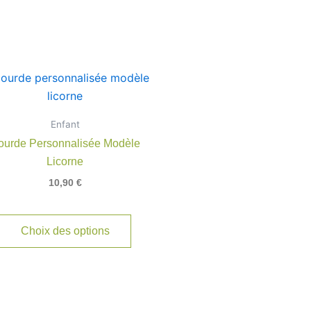
Enfant
rs
ourde Personnalisée Modèle
ns.
Licorne
10,90
€
t
Choix des options
s