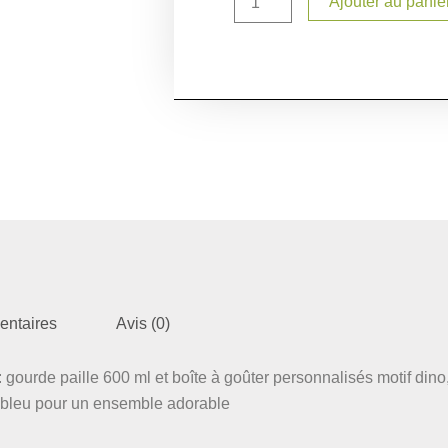
Ajouter au panie
+
boîte
à
goûter
personnalisés
motif
dino
–
Prénom
personnalisé
–
Rentrée
scolaire
entaires
Avis (0)
: gourde paille 600 ml et boîte à goûter personnalisés motif dino
d bleu pour un ensemble adorable