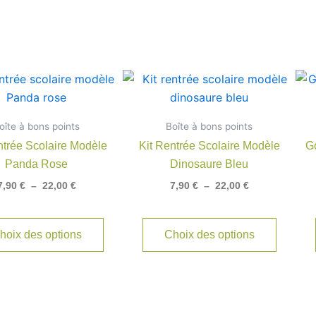
Plage
Plage
Ce
Ce
de
de
produit
produit
prix :
prix :
7,90 €
a
7,90 €
a
oîte à bons points
à
Boîte à bons points
à
plusieurs
plusieu
22,00 €
22,00 €
ntrée Scolaire Modèle
Kit Rentrée Scolaire Modèle
G
variations.
variatio
Panda Rose
Dinosaure Bleu
Les
Les
7,90
€
–
22,00
€
7,90
€
–
22,00
€
options
options
peuvent
peuven
être
être
hoix des options
Choix des options
choisies
choisie
sur
sur
la
la
page
page