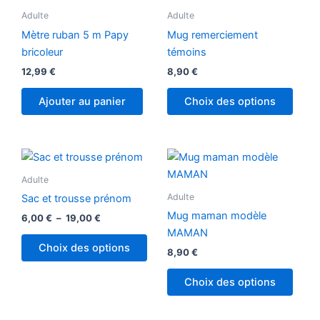
Adulte
Adulte
Mètre ruban 5 m Papy
Mug remerciement
bricoleur
témoins
12,99
€
8,90
€
Ajouter au panier
Choix des options
Plage
Ce
de
produit
prix :
Adulte
6,00 €
a
Adulte
Sac et trousse prénom
à
plusieurs
19,00 €
Mug maman modèle
6,00
€
–
19,00
€
variations.
MAMAN
Les
Choix des options
8,90
€
options
peuvent
Choix des options
être
choisies