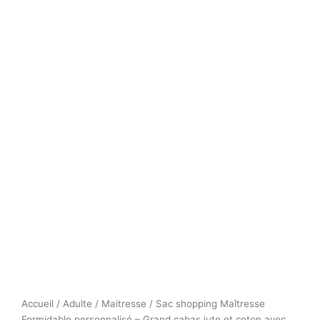
Accueil
/
Adulte
/
Maitresse
/ Sac shopping Maîtresse
Formidable personnalisé – Grand cabas jute et coton avec