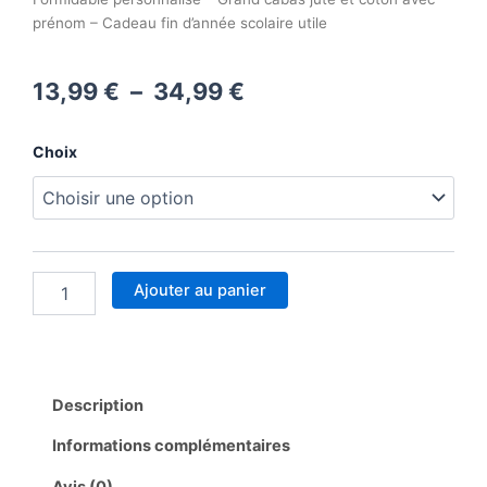
prénom – Cadeau fin d’année scolaire utile
Plage
13,99
€
–
34,99
€
de
quantité
Choix
prix :
de
Sac
13,99 €
shopping
Maîtresse
à
Formidable
personnalisé
34,99 €
Ajouter au panier
–
Grand
cabas
jute
et
Description
coton
avec
Informations complémentaires
prénom
–
Avis (0)