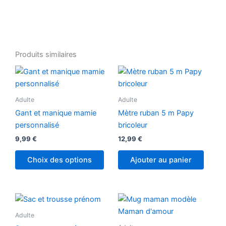
Produits similaires
Adulte
Adulte
Gant et manique mamie
Mètre ruban 5 m Papy
personnalisé
bricoleur
9,99
€
12,99
€
Choix des options
Ajouter au panier
Plage
Ce
de
produit
prix :
Adulte
6,00 €
a