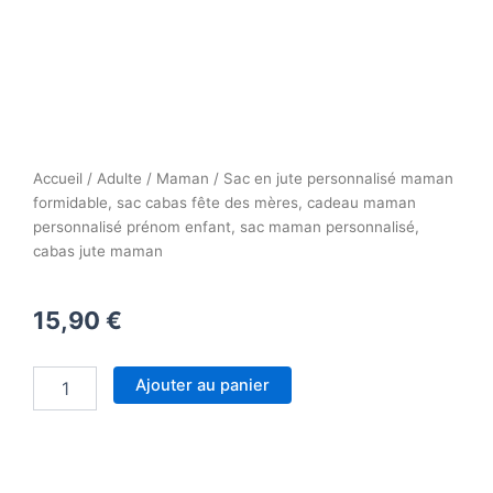
Accueil
/
Adulte
/
Maman
/ Sac en jute personnalisé maman
formidable, sac cabas fête des mères, cadeau maman
personnalisé prénom enfant, sac maman personnalisé,
cabas jute maman
15,90
€
quantité
Ajouter au panier
de
Sac
en
jute
personnalisé