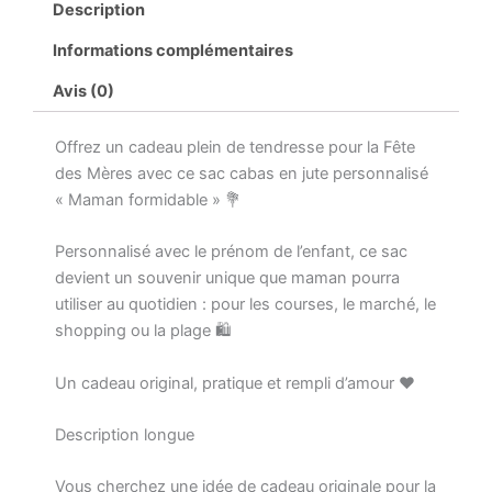
Description
maman
formidable,
Informations complémentaires
sac
cabas
Avis (0)
fête
des
Offrez un cadeau plein de tendresse pour la Fête
mères,
cadeau
des Mères avec ce sac cabas en jute personnalisé
maman
« Maman formidable » 💐
personnalisé
prénom
Personnalisé avec le prénom de l’enfant, ce sac
enfant,
devient un souvenir unique que maman pourra
sac
maman
utiliser au quotidien : pour les courses, le marché, le
personnalisé,
shopping ou la plage 🛍️
cabas
jute
Un cadeau original, pratique et rempli d’amour ❤️
maman
Description longue
Vous cherchez une idée de cadeau originale pour la