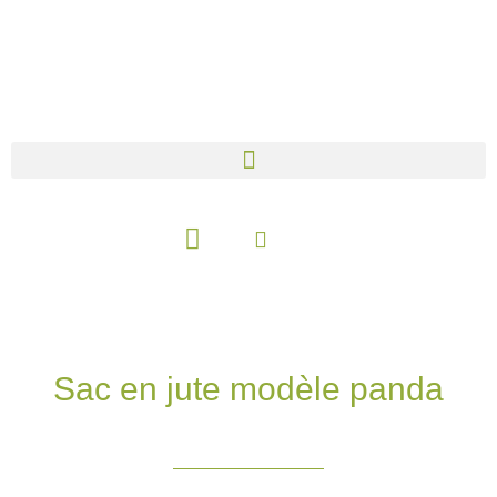
Aller
au
contenu
Panier
Sac en jute modèle panda