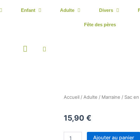
Enfant
Adulte
Divers
Fête des pères
Panier
Accueil
/
Adulte
/
Marraine
/ Sac en 
15,90
€
quantité
Ajouter au panier