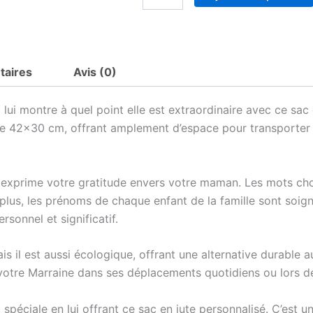
de
Sac
en
jute
Marraine
taires
Avis (0)
lui montre à quel point elle est extraordinaire avec ce sac
ure 42×30 cm, offrant amplement d’espace pour transporter
e exprime votre gratitude envers votre maman. Les mots choi
 plus, les prénoms de chaque enfant de la famille sont soi
rsonnel et significatif.
s il est aussi écologique, offrant une alternative durable 
 votre Marraine dans ses déplacements quotidiens ou lors d
spéciale en lui offrant ce sac en jute personnalisé. C’est un