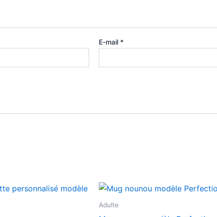
E-mail
*
Ce
produit
Adulte
a