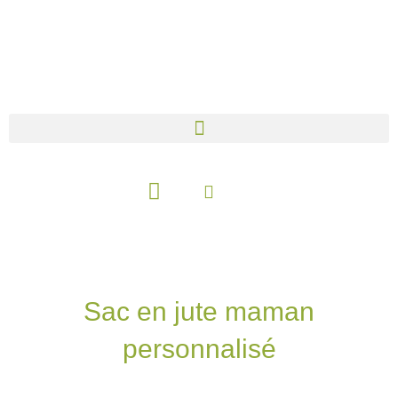
Aller
au
contenu
Panier
Sac en jute maman
personnalisé