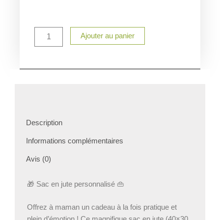
quantité
Ajouter au panier
de
Sac
en
jute
maman
personnalisé
Description
Informations complémentaires
Avis (0)
🎁 Sac en jute personnalisé 👜
Offrez à maman un cadeau à la fois pratique et
plein d’émotion ! Ce magnifique sac en jute (40×30