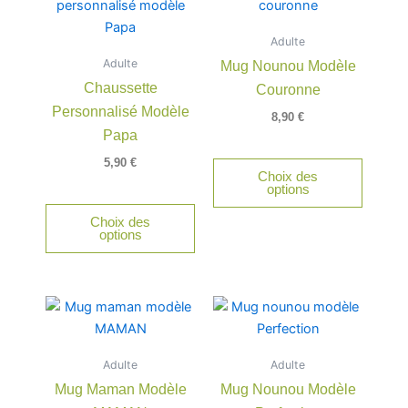
produit
a
Adulte
plusieurs
Adulte
Mug Nounou Modèle
variations.
Chaussette
Couronne
Les
Personnalisé Modèle
options
8,90
€
peuvent
Papa
être
5,90
€
Choix des
choisies
options
sur
Choix des
la
options
page
du
produit
Adulte
Adulte
Mug Maman Modèle
Mug Nounou Modèle