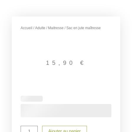
Accueil
/
Adulte
/
Maitresse
/ Sac en jute maîtresse
15,90
€
quantité
de
Sac
en
jute
maîtresse
Ajouter au panier