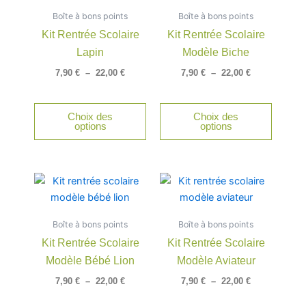
a
a
7,90 €
7,90 €
Boîte à bons points
à
Boîte à bons points
à
plusieurs
plusieu
22,00 €
22,00 €
Kit Rentrée Scolaire
Kit Rentrée Scolaire
variations.
variatio
Lapin
Modèle Biche
Les
Les
options
option
7,90
€
–
22,00
€
7,90
€
–
22,00
€
peuvent
peuven
être
être
Choix des
Choix des
choisies
choisie
options
options
sur
sur
la
la
page
page
Plage
Plage
Ce
Ce
du
du
de
de
produit
produit
produit
produit
prix :
prix :
a
a
7,90 €
7,90 €
Boîte à bons points
à
Boîte à bons points
à
plusieurs
plusieu
22,00 €
22,00 €
Kit Rentrée Scolaire
Kit Rentrée Scolaire
variations.
variatio
Modèle Bébé Lion
Modèle Aviateur
Les
Les
options
option
7,90
€
–
22,00
€
7,90
€
–
22,00
€
peuvent
peuven