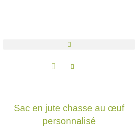
Aller
au
contenu
Panier
Sac en jute chasse au œuf
personnalisé