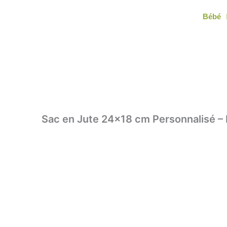
Aller
Bébé
au
contenu
Sac en Jute 24×18 cm Personnalisé –