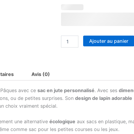
quantité
de
Sac
en
Jute
24x18
cm
Ajouter au panier
Personnalisé
-
Lapin
avec
Prénom
-
taires
Avis (0)
Cadeau
Idéal
 Pâques avec ce
sac en jute personnalisé
. Avec ses
dimen
et
Écologique
ns, ou de petites surprises. Son
design de lapin adorable
pour
un choix vraiment spécial.
Pâques
lement une alternative
écologique
aux sacs en plastique, mai
ême comme sac pour les petites courses ou les jeux.