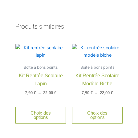
Produits similaires
Plage
Plage
Ce
Ce
de
de
produit
produit
prix :
prix :
a
a
7,90 €
7,90 €
Boîte à bons points
à
Boîte à bons points
à
plusieurs
plusieu
22,00 €
22,00 €
Kit Rentrée Scolaire
Kit Rentrée Scolaire
variations.
variatio
Lapin
Modèle Biche
Les
Les
options
option
7,90
€
–
22,00
€
7,90
€
–
22,00
€
peuvent
peuven
être
être
Choix des
Choix des
choisies
choisie
options
options
sur
sur
la
la
page
page