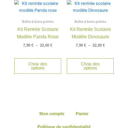
Plage
Plage
Ce
Ce
du
du
de
de
produit
produit
produit
produit
prix :
prix :
a
a
7,90 €
7,90 €
Boîte à bons points
à
Boîte à bons points
à
plusieurs
plusieu
22,00 €
22,00 €
Kit Rentrée Scolaire
Kit Rentrée Scolaire
variations.
variatio
Modèle Panda Rose
Modèle Dinosaure
Les
Les
options
option
7,90
€
–
22,00
€
7,90
€
–
22,00
€
peuvent
peuven
être
être
Choix des
Choix des
choisies
choisie
options
options
sur
sur
la
la
page
page
du
du
produit
produit
Mon compte
Panier
Politique de confidentialité