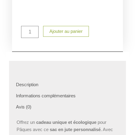
quantité
Ajouter au panier
de
Sac
en
Jute
24x18
cm
Personnalisé
-
Lapin
Description
avec
Prénom
Informations complémentaires
-
Cadeau
Avis (0)
Idéal
et
Offrez un
cadeau unique et écologique
pour
Écologique
Pâques avec ce
sac en jute personnalisé
. Avec
pour