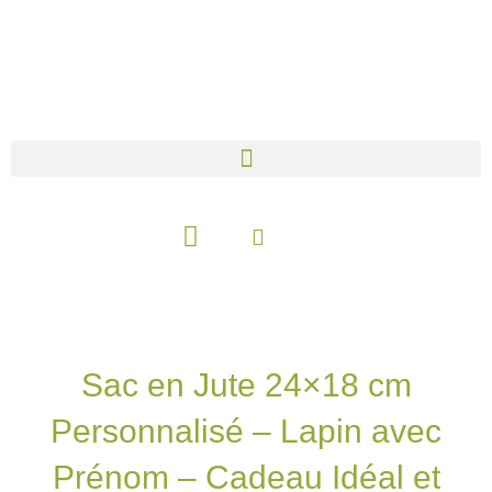
Aller
au
contenu
Panier
Sac en Jute 24×18 cm
Personnalisé – Lapin avec
Prénom – Cadeau Idéal et