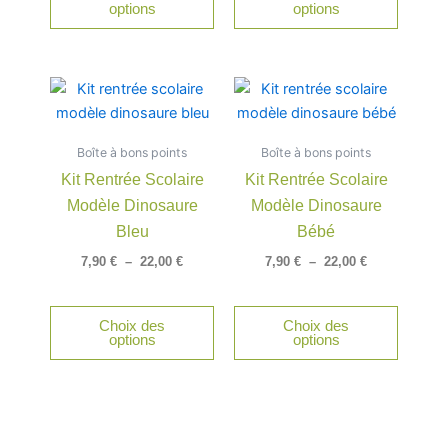
options
options
sur
sur
la
la
page
page
Plage
Plage
Ce
Ce
du
du
de
de
produit
produit
produit
produit
prix :
prix :
a
a
7,90 €
7,90 €
Boîte à bons points
à
Boîte à bons points
à
plusieurs
plusieu
22,00 €
22,00 €
Kit Rentrée Scolaire
Kit Rentrée Scolaire
variations.
variatio
Modèle Dinosaure
Modèle Dinosaure
Les
Les
options
option
Bleu
Bébé
peuvent
peuven
7,90
€
–
22,00
€
7,90
€
–
22,00
€
être
être
choisies
choisie
Choix des
Choix des
sur
sur
options
options
la
la
page
page
du
du
produit
produit