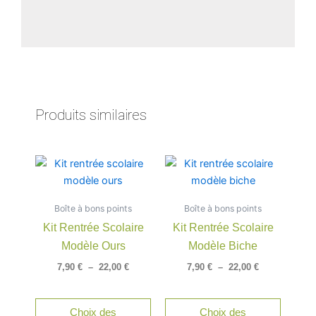
Produits similaires
Plage
Plage
Ce
Ce
de
de
produit
produit
prix :
prix :
a
a
7,90 €
7,90 €
Boîte à bons points
à
Boîte à bons points
à
plusieurs
plusieu
22,00 €
22,00 €
Kit Rentrée Scolaire
Kit Rentrée Scolaire
variations.
variatio
Modèle Ours
Modèle Biche
Les
Les
options
option
7,90
€
–
22,00
€
7,90
€
–
22,00
€
peuvent
peuven
être
être
Choix des
Choix des
choisies
choisie