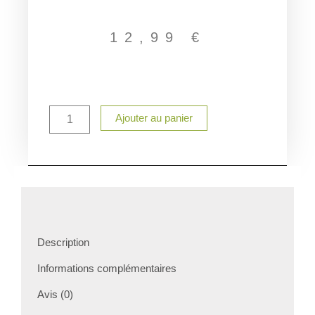
12,99
€
quantité
Ajouter au panier
de
Sac
de
Pâques
personnalisé
–
Sac
chocolats
enfant
Description
prénom
–
Informations complémentaires
Panier
chasse
Avis (0)
aux