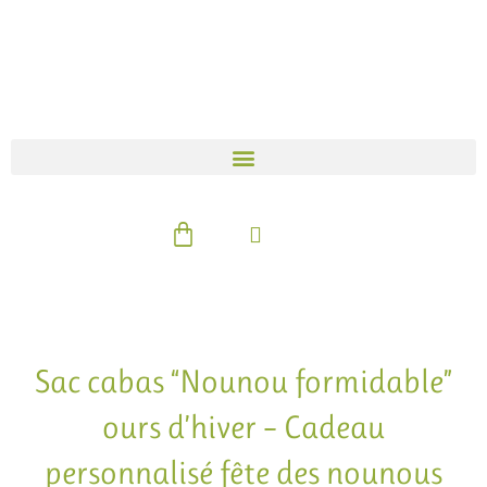
Aller
au
contenu
Panier
Sac cabas “Nounou formidable”
ours d’hiver – Cadeau
personnalisé fête des nounous