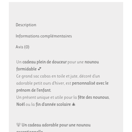
–
Sac
toile
et
Description
jute
38x44x18
Informations complémentaires
cm
–
Avis (0)
Prénom
au
choix
Un
cadeau plein de douceur
pour une
nounou
formidable
💕
Ce grand sac cabas en toile et jute, décoré d’un
adorable petit ours d’hiver, est
personnalisé avec le
prénom de l’enfant
.
Un présent unique et utile pour la
fête des nounous
,
Noël
ou la
fin d’année scolaire
🎄
🐻
Un cadeau adorable pour une nounou