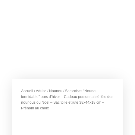
Accueil
/
Adulte
/
Nounou
/ Sac cabas “Nounou
formidable” ours d’hiver – Cadeau personnalisé fête des
nounous ou Noël – Sac toile et jute 38x44x18 cm –
Prénom au choix