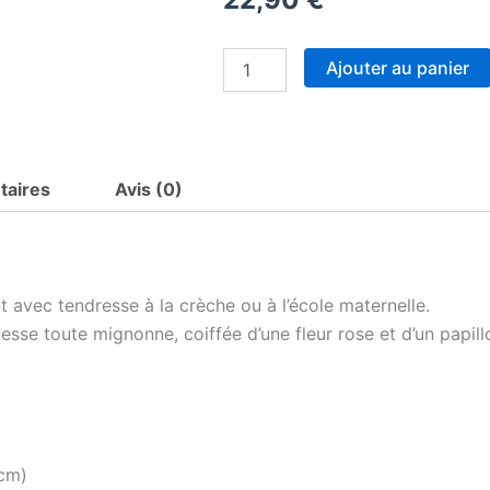
quantité
Ajouter au panier
de
Sac
à
dos
rose
taires
Avis (0)
maternelle
personnalisé
prénom
-
Ânesse
fleurie
avec tendresse à la crèche ou à l’école maternelle.
et
nesse toute mignonne, coiffée d’une fleur rose et d’un papill
papillon
-
Rabat
imprimé
amovible
-
Sac
 cm)