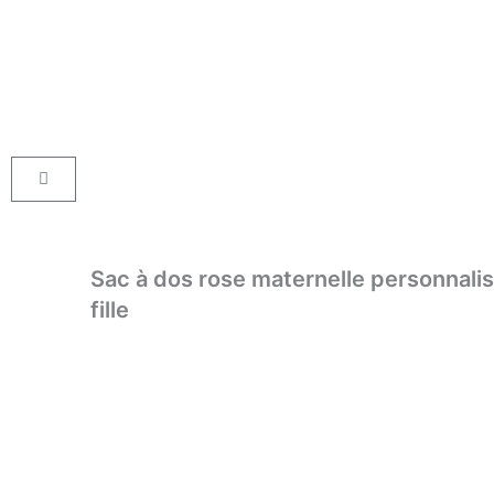
Aller
au
contenu
Panier
Sac à dos rose maternelle personnalis
fille