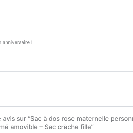
crèche
fille
 anniversaire !
re avis sur “Sac à dos rose maternelle pers
imé amovible – Sac crèche fille”