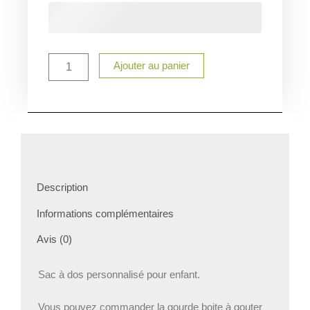
Sac
a
dos
enfant
personnalisé
Ajouter au panier
Lapin
Description
Informations complémentaires
Avis (0)
Sac à dos personnalisé pour enfant.
Vous pouvez commander la gourde boite à gouter