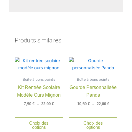
Produits similaires
Plage
Plage
Ce
Ce
de
de
produit
produit
prix :
prix :
a
a
7,90 €
10,50 €
Boîte à bons points
à
Boîte à bons points
à
plusieurs
plusieu
22,00 €
22,00 €
Kit Rentrée Scolaire
Gourde Personnalisée
variations.
variatio
Modèle Ours Mignon
Panda
Les
Les
options
option
7,90
€
–
22,00
€
10,50
€
–
22,00
€
peuvent
peuven
être
être
Choix des
Choix des
choisies
choisie
options
options
sur
sur