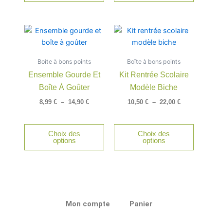
la
la
page
page
Plage
Plage
Ce
Ce
du
du
de
de
produit
produit
produit
produit
prix :
prix :
a
a
8,99 €
10,50 €
Boîte à bons points
à
Boîte à bons points
à
plusieurs
plusieu
14,90 €
22,00 €
Ensemble Gourde Et
Kit Rentrée Scolaire
variations.
variatio
Boîte À Goûter
Modèle Biche
Les
Les
options
option
8,99
€
–
14,90
€
10,50
€
–
22,00
€
peuvent
peuven
être
être
Choix des
Choix des
choisies
choisie
options
options
sur
sur
la
la
page
page
du
du
produit
produit
Mon compte
Panier