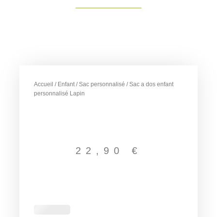
Accueil
/
Enfant
/
Sac personnalisé
/ Sac a dos enfant
personnalisé Lapin
22,90
€
quantité
de