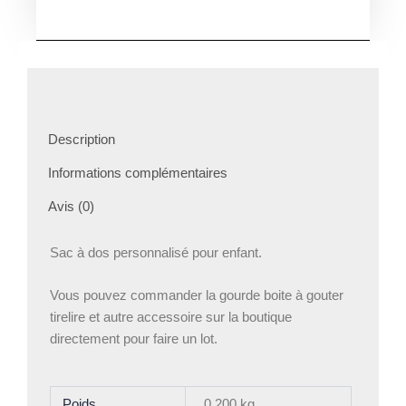
Sac
a
dos
enfant
personnalisé
Dinosaure
Description
Informations complémentaires
Avis (0)
Sac à dos personnalisé pour enfant.
Vous pouvez commander la gourde boite à gouter
tirelire et autre accessoire sur la boutique
directement pour faire un lot.
Poids
0,200 kg