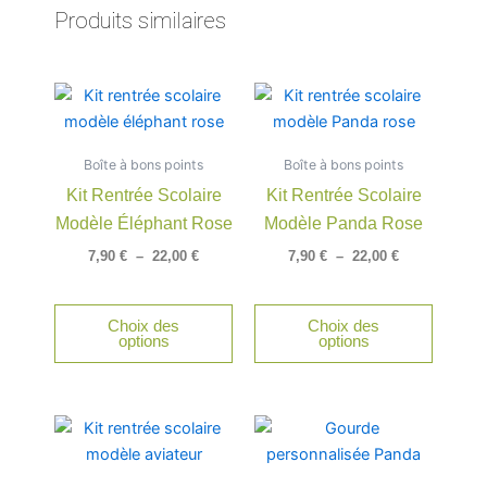
Produits similaires
Plage
Plage
Ce
Ce
de
de
produit
produit
prix :
prix :
a
a
7,90 €
7,90 €
Boîte à bons points
à
Boîte à bons points
à
plusieurs
plusieu
22,00 €
22,00 €
Kit Rentrée Scolaire
Kit Rentrée Scolaire
variations.
variatio
Modèle Éléphant Rose
Modèle Panda Rose
Les
Les
options
option
7,90
€
–
22,00
€
7,90
€
–
22,00
€
peuvent
peuven
être
être
Choix des
Choix des
choisies
choisie
options
options
sur
sur
la
la
page
page
Plage
Plage
Ce
Ce
du
du
de
de
produit
produit
produit
produit
prix :
prix :
a
a
7,90 €
10,50 €