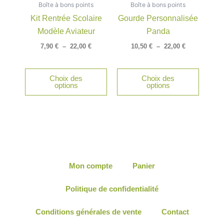
Boîte à bons points
à
Boîte à bons points
à
plusieurs
plusieu
22,00 €
22,00 €
Kit Rentrée Scolaire
Gourde Personnalisée
variations.
variatio
Modèle Aviateur
Panda
Les
Les
options
option
7,90
€
–
22,00
€
10,50
€
–
22,00
€
peuvent
peuven
être
être
Choix des
Choix des
choisies
choisie
options
options
sur
sur
la
la
page
page
du
du
produit
produit
Mon compte
Panier
Politique de confidentialité
Conditions générales de vente
Contact