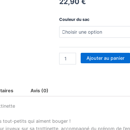
22,90
€
quantité
Couleur du sac
de
Sac
à
dos
bleu
prénom
personnalisé
Ajouter au panier
-
Raton
laveur
trottinette
-
taires
Avis (0)
Rabat
imprimé
amovible
tinette
-
Sac
es tout-petits qui aiment bouger !
crèche
ou
eur joyeux sur sa trottinette, accompagné du prénom de l’en