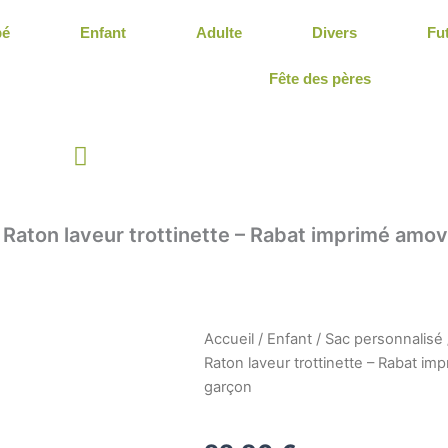
bé
Enfant
Adulte
Divers
Fu
Fête des pères
Panier
Raton laveur trottinette – Rabat imprimé amov
Accueil
/
Enfant
/
Sac personnalisé
Raton laveur trottinette – Rabat im
garçon