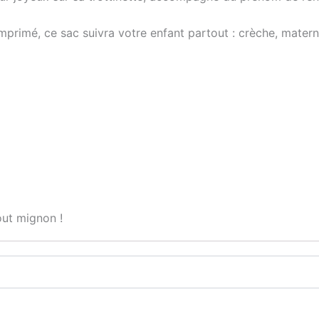
maternelle
garçon
mprimé, ce sac suivra votre enfant partout : crèche, materne
out mignon !