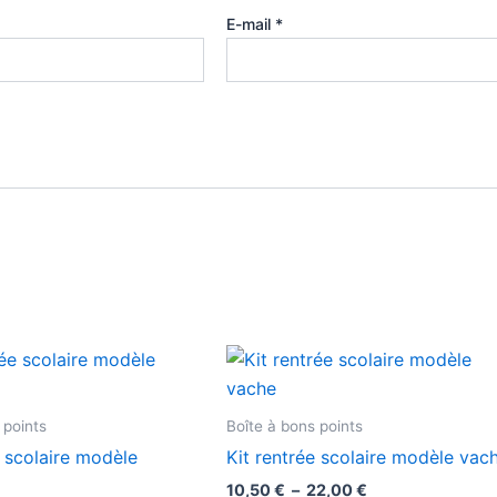
E-mail
*
Plage
Plage
Ce
Ce
de
de
produit
produ
prix :
prix :
7,90 €
10,50 €
a
a
 points
Boîte à bons points
à
à
plusieurs
plusie
22,00 €
22,00 €
e scolaire modèle
Kit rentrée scolaire modèle vac
variations.
variat
10,50
€
–
22,00
€