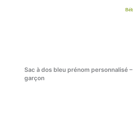
Aller
Bé
au
contenu
Sac à dos bleu prénom personnalisé – 
garçon