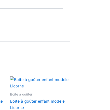
it
Boite à goûter
urs
he
Boite à goûter enfant modèle
ions.
Licorne