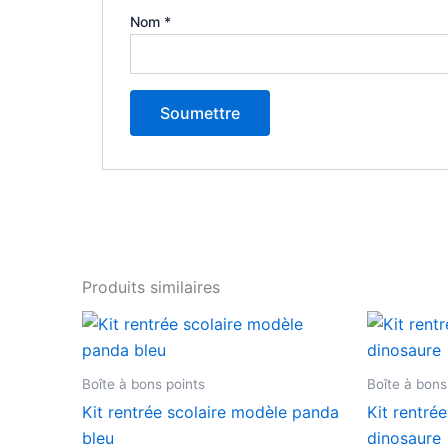
Nom
*
Produits similaires
Plage
Ce
de
produit
prix :
7,90 €
a
Boîte à bons points
Boîte à bons
à
plusieurs
22,00 €
Kit rentrée scolaire modèle panda
Kit rentré
variations.
bleu
dinosaure