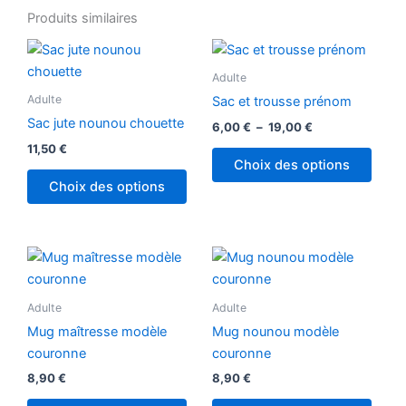
Produits similaires
Plage
Ce
de
produ
prix :
Adulte
6,00 €
a
Adulte
Sac et trousse prénom
à
plusi
19,00 €
Sac jute nounou chouette
6,00
€
–
19,00
€
variat
11,50
€
Les
Choix des options
optio
Choix des options
peuv
être
chois
sur
la
Adulte
Adulte
page
du
Mug maîtresse modèle
Mug nounou modèle
produ
couronne
couronne
8,90
€
8,90
€