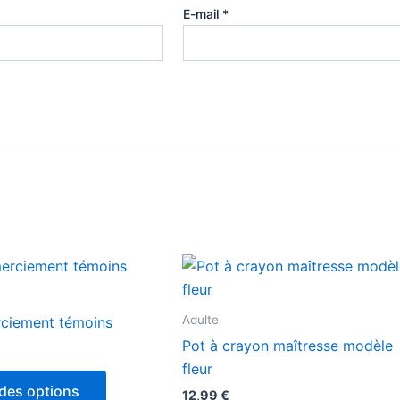
E-mail
*
Adulte
ciement témoins
Pot à crayon maîtresse modèle
fleur
des options
12,99
€