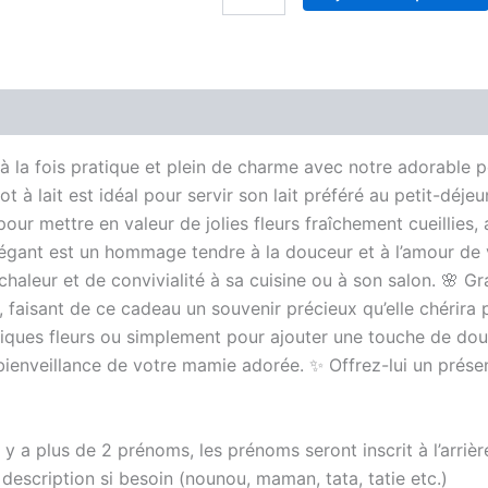
de
Pot
à
lait
nounou
Avis (0)
personnalisé
la fois pratique et plein de charme avec notre adorable pot 
t à lait est idéal pour servir son lait préféré au petit-déj
 pour mettre en valeur de jolies fleurs fraîchement cueillies
légant est un hommage tendre à la douceur et à l’amour de
haleur et de convivialité à sa cuisine ou à son salon. 🌸 
faisant de ce cadeau un souvenir précieux qu’elle chérira p
fiques fleurs ou simplement pour ajouter une touche de douc
ienveillance de votre mamie adorée. ✨ Offrez-lui un présent 
y a plus de 2 prénoms, les prénoms seront inscrit à l’arrièr
escription si besoin (nounou, maman, tata, tatie etc.)