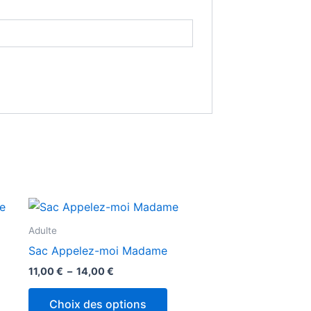
Plage
Ce
de
produit
prix :
Adulte
11,00 €
a
Sac Appelez-moi Madame
à
plusieurs
14,00 €
11,00
€
–
14,00
€
variations.
Les
Choix des options