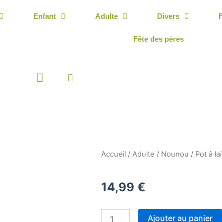
Enfant
Adulte
Divers
Fête des pères
Panier
Accueil
/
Adulte
/
Nounou
/ Pot à l
14,99
€
quantité
Ajouter au panier