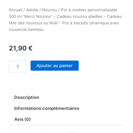
Accueil
/
Adulte
/
Nounou
/ Pot à cookies personnalisable
500 ml “Merci Nounou” – Cadeau nounou abeilles – Cadeau
fête des nounous ou Noël – Pot à biscuits céramique avec
couvercle bambou
21,90
€
quantité
Ajouter au panier
de
Pot
à
cookies
personnalisable
Description
500
ml
Informations complémentaires
“Merci
Nounou”
Avis (0)
–
Cadeau