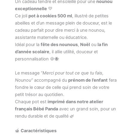
Un cadeau tendre et ensoleillé pour une
nounou
nounou
abeilles
exceptionnelle
💛
–
Ce joli
pot à cookies 500 ml
, illustré de petites
Cadeau
abeilles et d’un message plein de douceur, est le
fête
cadeau parfait pour dire merci à une nounou,
des
assistante maternelle ou éducatrice.
nounous
ou
Idéal pour la
fête des nounous
,
Noël
ou
la fin
Noël
d’année scolaire
, il allie utilité, douceur et
–
personnalisation 🍪🐝
Pot
à
Le message
“Merci pour tout ce que tu fais,
biscuits
céramique
Nounou”
accompagné du
prénom de l’enfant
fera
avec
fondre le cœur de celle qui prend soin de votre
couvercle
petit trésor au quotidien.
bambou
Chaque pot est
imprimé dans notre atelier
français Bébé Panda
avec un grand soin, pour un
rendu durable et de qualité 🌿
🍯
Caractéristiques