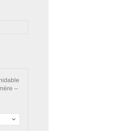
midable
mère –