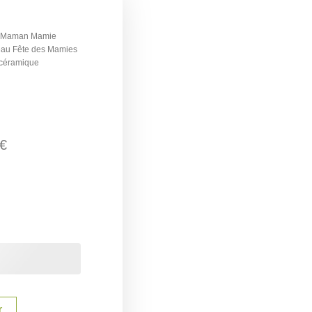
ts Maman Mamie
eau Fête des Mamies
céramique
€
r