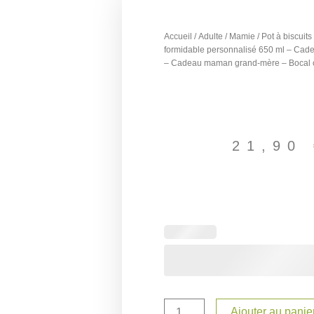
Accueil
/
Adulte
/
Mamie
/ Pot à biscui
formidable personnalisé 650 ml – Cad
– Cadeau maman grand-mère – Bocal 
21,90
quantité
de
Pot
à
biscuits
Maman
Mamie
Ajouter au panie