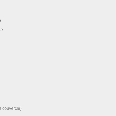
e
sé
s couvercle)