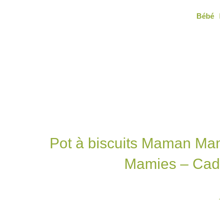
Aller
Bébé
au
contenu
Pot à biscuits Maman Mam
Mamies – Cad