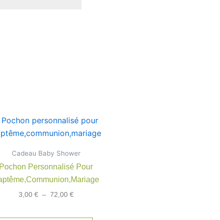
Plage
Ce
de
produit
prix :
3,00 €
a
Cadeau Baby Shower
à
rs
plusieurs
72,00 €
Pochon Personnalisé Pour
ns.
variations.
aptême,communion,mariage
Les
3,00
€
–
72,00
€
options
t
peuvent