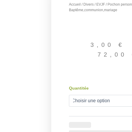
Accueil
/
Divers
/
EVJF
/ Pochon person
Baptême,communion,mariage
3,00
€
72,00
quantité
Quantitée
de
Pochon
personnalisé
pour
Baptême,communion,mariage