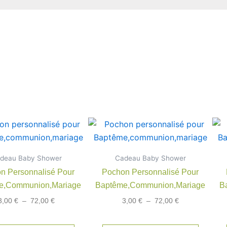
Plage
Plage
Ce
Ce
de
de
produit
produit
prix :
prix :
3,00 €
a
3,00 €
a
deau Baby Shower
à
Cadeau Baby Shower
à
plusieurs
plusieu
72,00 €
72,00 €
n Personnalisé Pour
Pochon Personnalisé Pour
variations.
variatio
e,communion,mariage
Baptême,communion,mariage
B
Les
Les
3,00
€
–
72,00
€
3,00
€
–
72,00
€
options
options
peuvent
peuven