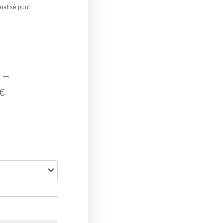
nalisé pour
Plage
de
–
prix :
€
3,00 €
à
72,00 €