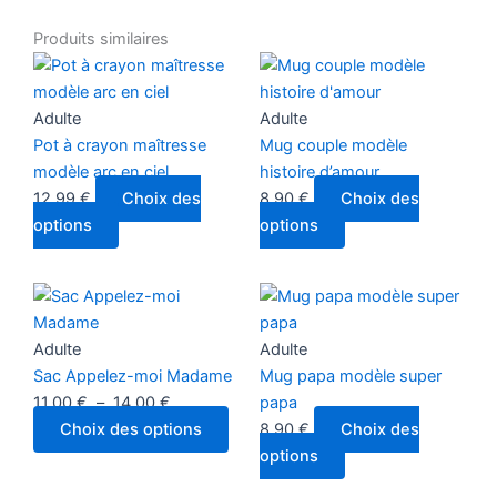
Plage
Ce
Ce
Produits similaires
de
produit
produit
prix :
a
a
11,00 €
plusieurs
plusieurs
Adulte
Adulte
à
variations.
variations.
Pot à crayon maîtresse
Mug couple modèle
14,00 €
Les
Les
modèle arc en ciel
histoire d’amour
options
options
12,99
€
Choix des
8,90
€
Choix des
peuvent
peuvent
options
options
être
être
choisies
choisies
sur
sur
la
la
Adulte
Adulte
page
page
Sac Appelez-moi Madame
Mug papa modèle super
du
du
11,00
€
–
14,00
€
papa
produit
produit
Choix des options
8,90
€
Choix des
options