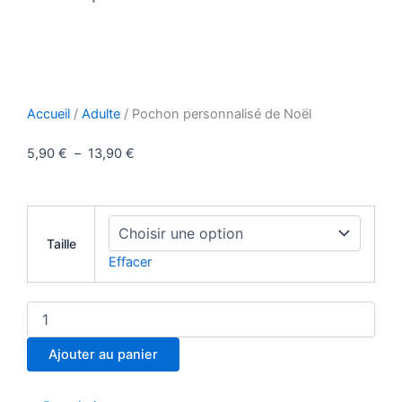
Accueil
/
Adulte
/ Pochon personnalisé de Noël
Plage
5,90
€
–
13,90
€
de
prix :
quantité
5,90 €
de
à
Taille
Pochon
13,90 €
Effacer
personnalisé
de
Noël
Ajouter au panier