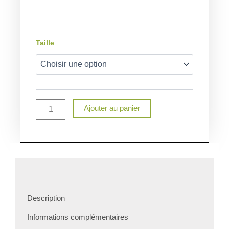
à
13,90 €
quantité
Taille
de
Pochon
personnalisé
de
Noël
Ajouter au panier
Description
Informations complémentaires