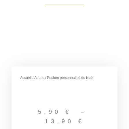
Accueil
/
Adulte
/ Pochon personnalisé de Noël
Plage
de
5,90
€
–
prix :
13,90
€
5,90 €