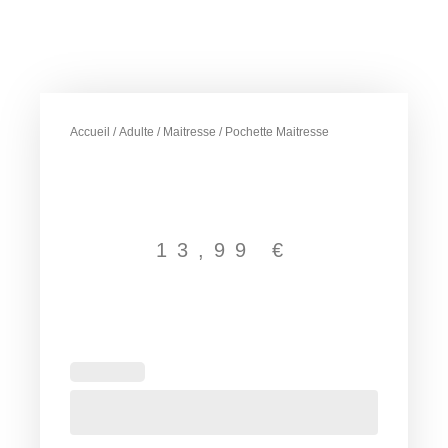
Accueil
/
Adulte
/
Maitresse
/ Pochette Maitresse
13,99
€
quantité
de
Pochette
Maitresse