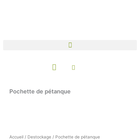
Aller
au
contenu
Panier
Pochette de pétanque
Accueil
/
Destockage
/ Pochette de pétanque