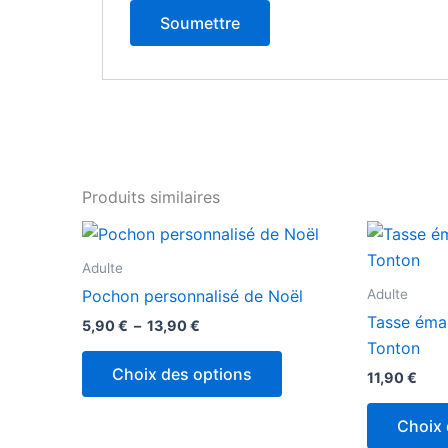
Produits similaires
Plage
Ce
de
produit
prix :
Adulte
5,90 €
a
Adulte
Pochon personnalisé de Noël
à
plusieurs
13,90 €
Tasse émai
5,90
€
–
13,90
€
variations.
Tonton
Les
Choix des options
11,90
€
options
peuvent
Choix 
être