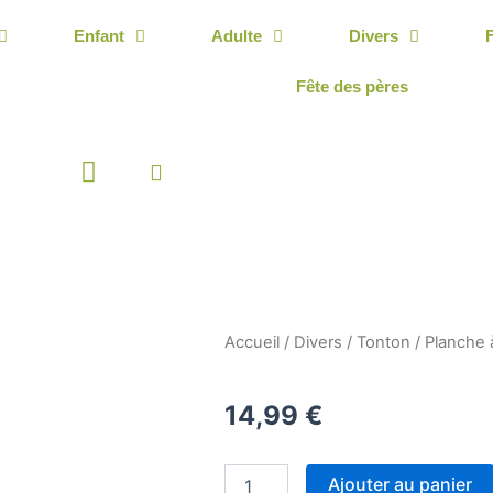
Enfant
Adulte
Divers
Fête des pères
Panier
Accueil
/
Divers
/
Tonton
/ Planche
14,99
€
quantité
Ajouter au panier