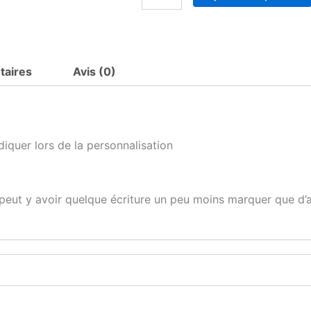
de
Planche
à
découper
Tonton
taires
Avis (0)
diquer lors de la personnalisation
l peut y avoir quelque écriture un peu moins marquer que d’a