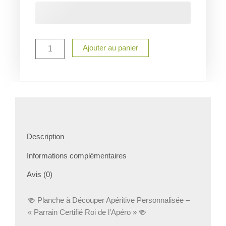
Planche
à
découper
parrain
apéro
Ajouter au panier
Description
Informations complémentaires
Avis (0)
🍻 Planche à Découper Apéritive Personnalisée –
« Parrain Certifié Roi de l’Apéro » 🍻