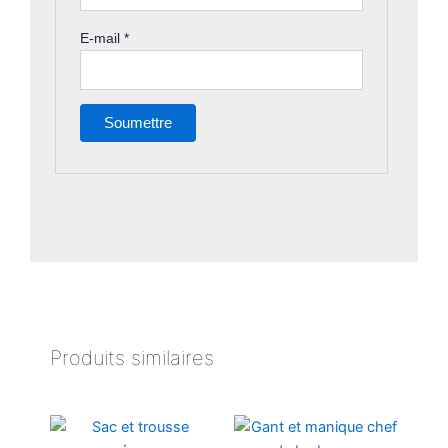
E-mail
*
Produits similaires
Plage
Ce
de