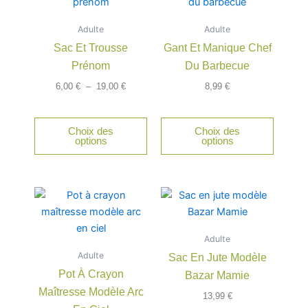
produit
prix :
a
6,00 €
Adulte
à
Adulte
plusieurs
19,00 €
Sac Et Trousse
Gant Et Manique Chef
variations.
Prénom
Du Barbecue
Les
options
6,00
€
–
19,00
€
8,99
€
peuvent
être
Choix des
Choix des
choisies
options
options
sur
la
page
du
produit
Adulte
Adulte
Sac En Jute Modèle
Pot À Crayon
Bazar Mamie
Maîtresse Modèle Arc
13,99
€