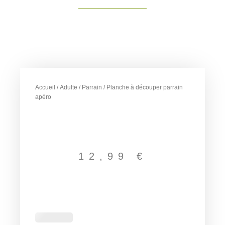
Accueil
/
Adulte
/
Parrain
/ Planche à découper parrain
apéro
12,99
€
quantité
de