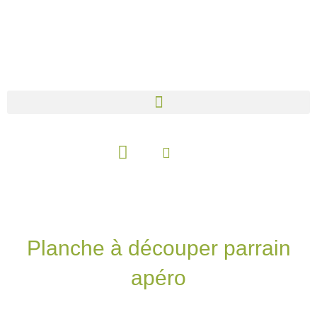
Aller
au
contenu
Panier
Planche à découper parrain
apéro