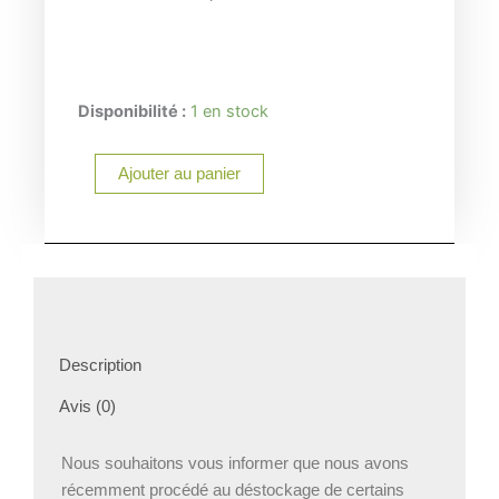
quantité
Disponibilité :
1 en stock
de
Planche
Ajouter au panier
à
découper
Destockage
Description
Avis (0)
Nous souhaitons vous informer que nous avons
récemment procédé au déstockage de certains