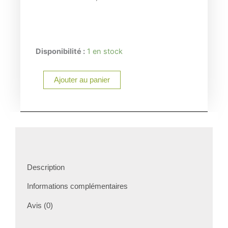
quantité
Disponibilité :
1 en stock
de
Planche
Ajouter au panier
à
découper
Destockage
Description
Informations complémentaires
Avis (0)