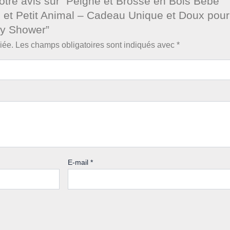
votre avis sur “Peigne et Brosse en Bois Bébé
et Petit Animal – Cadeau Unique et Doux pour
y Shower”
iée.
Les champs obligatoires sont indiqués avec
*
E-mail
*