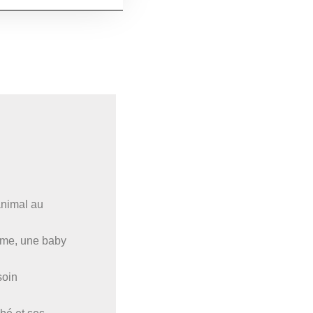
animal au
ême, une baby
soin