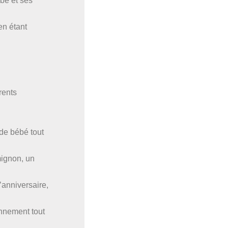
bé et ses
en étant
rents
 de bébé tout
mignon, un
’anniversaire,
onnement tout