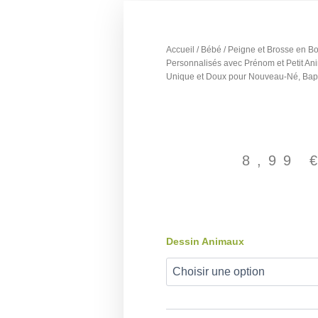
Accueil
/
Bébé
/ Peigne et Brosse en B
Personnalisés avec Prénom et Petit A
Unique et Doux pour Nouveau-Né, Ba
8,99
quantité
Dessin Animaux
de
Peigne
et
Brosse
en