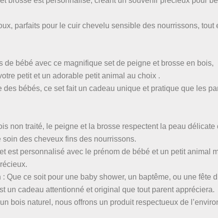
 brosse est personnalisé, créant un souvenir précieux pour bé
x, parfaits pour le cuir chevelu sensible des nourrissons, tout 
s de bébé avec ce magnifique set de peigne et brosse en bois,
re petit et un adorable petit animal au choix .
 des bébés, ce set fait un cadeau unique et pratique que les pa
ois non traité, le peigne et la brosse respectent la peau délicate
e soin des cheveux fins des nourrissons.
et est personnalisé avec le prénom de bébé et un petit animal 
récieux.
: Que ce soit pour une baby shower, un baptême, ou une fête d
t un cadeau attentionné et original que tout parent appréciera.
 un bois naturel, nous offrons un produit respectueux de l’envir