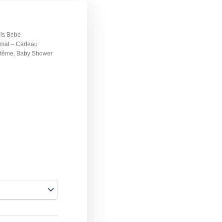
ois Bébé
nimal – Cadeau
ptême, Baby Shower
€