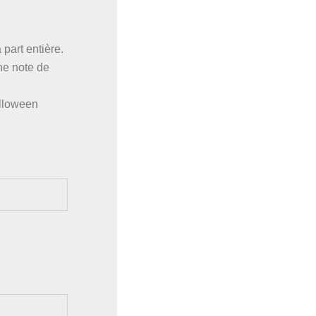
part entière.
ne note de
alloween