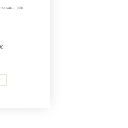
nier sac en jute
€
r