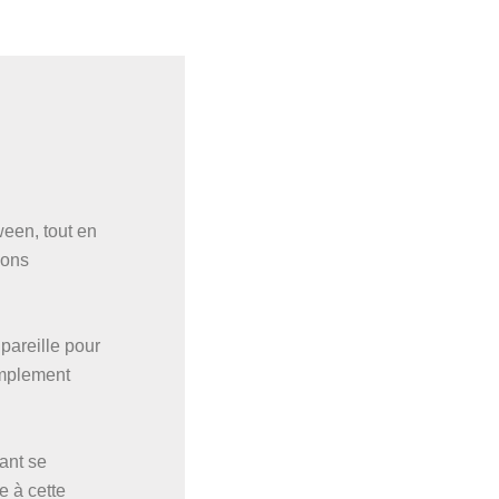
ween, tout en
ions
 pareille pour
amplement
ant se
e à cette