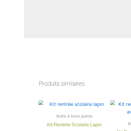
Produits similaires
Plage
Ce
de
produit
prix :
Boîte à bons points
7,90 €
a
à
B
Kit Rentrée Scolaire Lapin
plusieurs
22,00 €