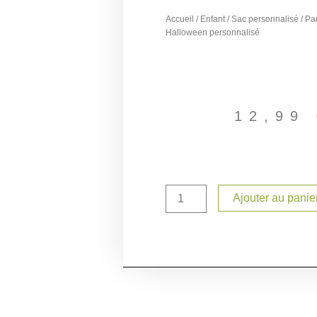
Accueil
/
Enfant
/
Sac personnalisé
/ Pa
Halloween personnalisé
12,99
quantité
Ajouter au panie
de
Panier
sac
en
jute
Halloween
personnalisé