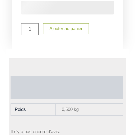
Mug
Remerciement
fin
d'année
Ajouter au panier
Informations complémentaires
Avis (0)
Poids
0,500 kg
Il n’y a pas encore d’avis.