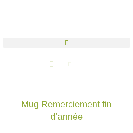
Aller
au
contenu
Panier
Mug Remerciement fin
d’année