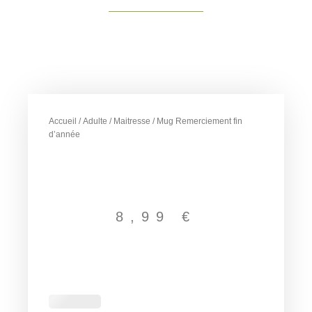
Accueil
/
Adulte
/
Maitresse
/ Mug Remerciement fin
d’année
8,99
€
quantité
de