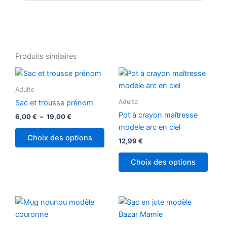
Produits similaires
Plage
Ce
de
produit
prix :
Adulte
6,00 €
a
Adulte
Sac et trousse prénom
à
plusieurs
19,00 €
Pot à crayon maîtresse
6,00
€
–
19,00
€
variations.
modèle arc en ciel
Les
Choix des options
12,99
€
options
peuvent
Choix des options
être
choisies
sur
la
page