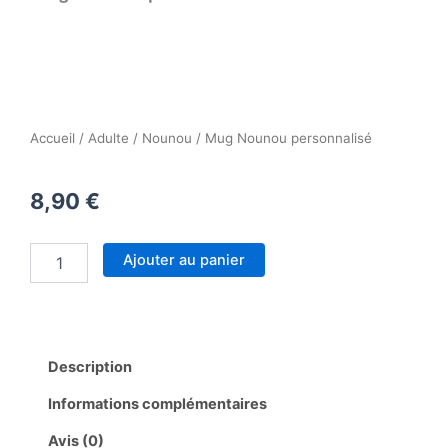
Accueil
/
Adulte
/
Nounou
/ Mug Nounou personnalisé
8,90
€
quantité
Ajouter au panier
de
Mug
Nounou
personnalisé
Description
Informations complémentaires
Avis (0)