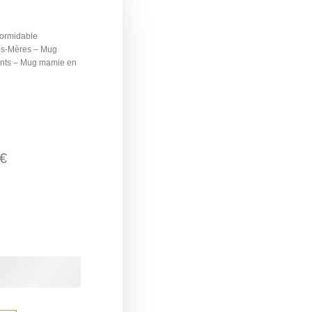
ormidable
ds-Mères – Mug
fants – Mug mamie en
€