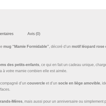
entaires
Avis (0)
ce
mug “Mamie Formidable”
, décoré d’un
motif léopard rose
oms des petits-enfants
, ce qui en fait un cadeau unique, charg
ra à votre mamie combien elle est aimée.
 accompagné d’un
couvercle
et d’un
socle en liège amovible
, i
rfaces.
 Grands-Mères
, mais aussi pour un anniversaire ou simplement p