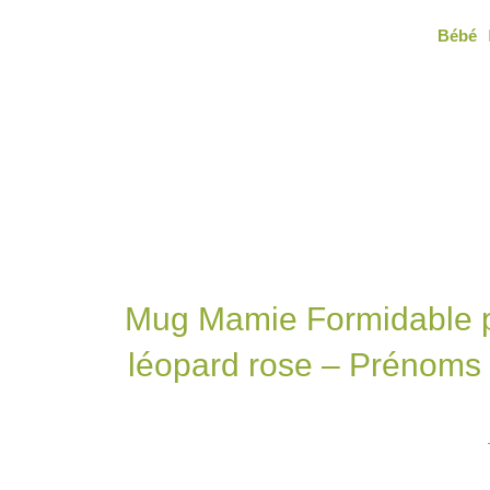
Aller
Bébé
au
contenu
Mug Mamie Formidable p
léopard rose – Prénoms 