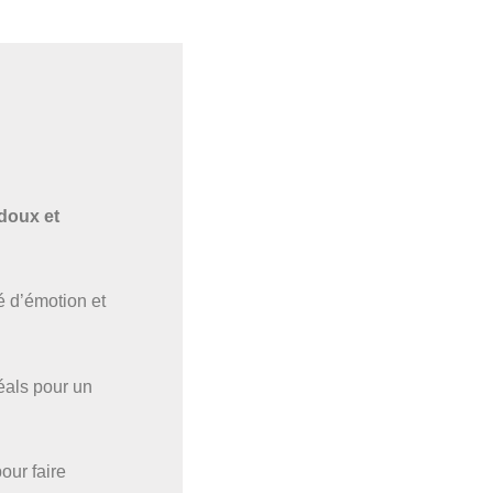
 doux et
é d’émotion et
déals pour un
our faire