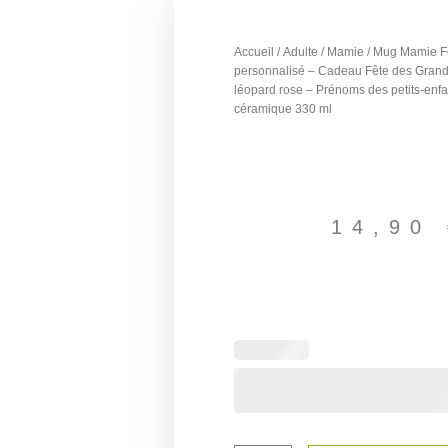
Accueil
/
Adulte
/
Mamie
/ Mug Mamie F
personnalisé – Cadeau Fête des Gran
léopard rose – Prénoms des petits-en
céramique 330 ml
14,90
quantité
de
Mug
Mamie
Formidable
personnalisé