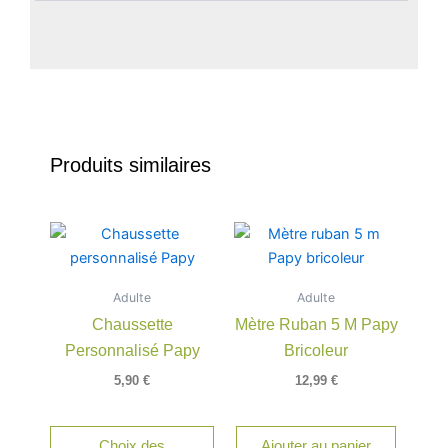
Produits similaires
Ce
produit
a
Adulte
Adulte
plusieurs
Chaussette
Mètre Ruban 5 M Papy
variations.
Personnalisé Papy
Bricoleur
Les
options
5,90
€
12,99
€
peuvent
être
Choix des
Ajouter au panier