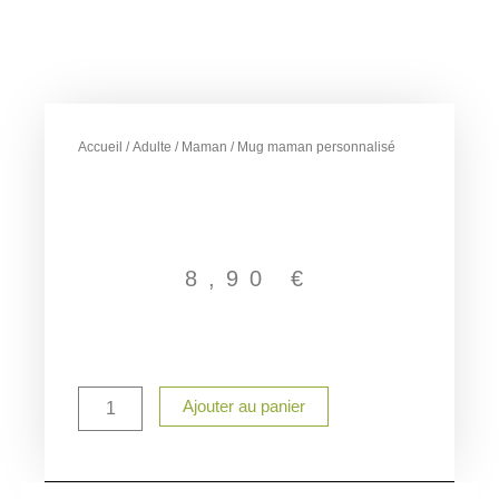
Accueil
/
Adulte
/
Maman
/ Mug maman personnalisé
8,90
€
quantité
Ajouter au panier
de
Mug
maman
personnalisé