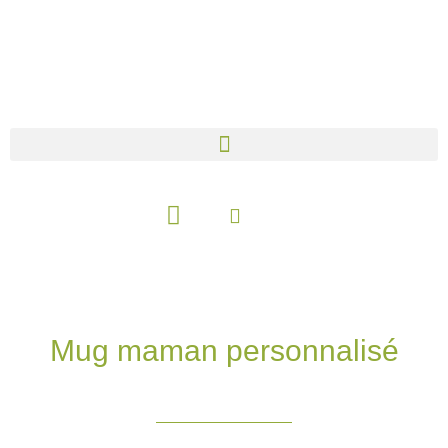
Aller
au
contenu
Panier
Mug maman personnalisé