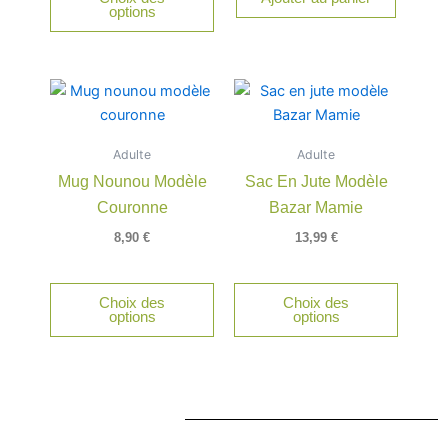
choisies
options
sur
la
page
du
produit
Adulte
Adulte
Mug Nounou Modèle
Sac En Jute Modèle
Couronne
Bazar Mamie
8,90
€
13,99
€
Choix des
Choix des
options
options