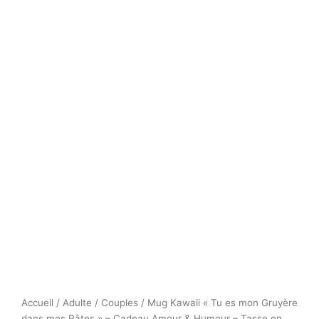
Accueil
/
Adulte
/
Couples
/ Mug Kawaii « Tu es mon Gruyère
dans mes Pâtes » – Cadeau Amour & Humour – Tasse en