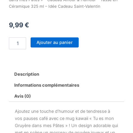
Céramique 325 ml – Idée Cadeau Saint-Valentin
9,99
€
quantité
Ajouter au panier
de
Mug
Kawaii
"Tu
es
Description
mon
Gruyère
Informations complémentaires
dans
mes
Avis (0)
Pâtes"
-
Ajoutez une touche d’humour et de tendresse à
Cadeau
Amour
vos pauses café avec ce mug kawaii « Tu es mon
&
Gruyère dans mes Pâtes » ! Un design adorable qui
Humour
met en scène un morceau de gruyère joyeux et un