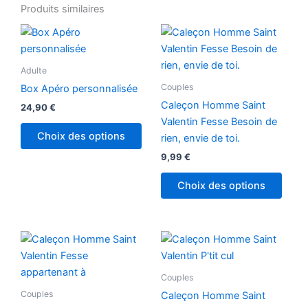
Produits similaires
Ce
produ
a
Adulte
plusi
Couples
Box Apéro personnalisée
variat
Caleçon Homme Saint
24,90
€
Les
Valentin Fesse Besoin de
optio
Choix des options
rien, envie de toi.
peuv
9,99
€
être
chois
Choix des options
sur
la
page
Ce
Ce
du
produit
produ
produ
a
a
Couples
plusieurs
plusi
Couples
Caleçon Homme Saint
variations.
variat