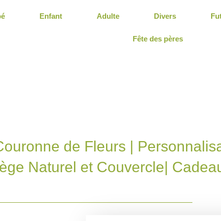
bé
Enfant
Adulte
Divers
Fu
Fête des pères
ouronne de Fleurs | Personnalis
iège Naturel et Couvercle| Cadea