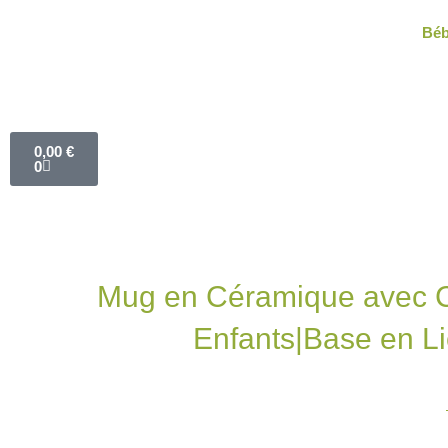
Aller
Bé
au
contenu
Panier
0,00
€
0
Mug en Céramique avec C
Enfants|Base en L