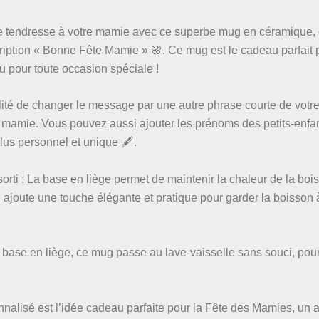
de tendresse à votre mamie avec ce superbe mug en céramique,
cription « Bonne Fête Mamie » 🌸. Ce mug est le cadeau parfait 
 pour toute occasion spéciale !
lité de changer le message par une autre phrase courte de votre
e mamie. Vous pouvez aussi ajouter les prénoms des petits-enfa
us personnel et unique 🖋️.
rti : La base en liège permet de maintenir la chaleur de la boi
 ajoute une touche élégante et pratique pour garder la boisson 
 la base en liège, ce mug passe au lave-vaisselle sans souci, pou
nalisé est l’idée cadeau parfaite pour la Fête des Mamies, un 