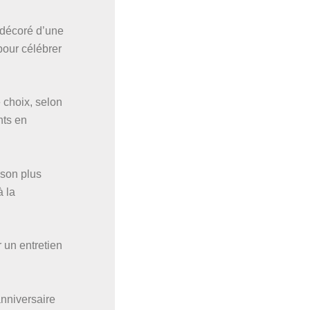
 décoré d’une
pour célébrer
 choix, selon
nts en
sson plus
à la
r un entretien
anniversaire