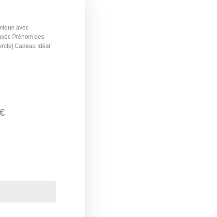
mique avec
 avec Prénom des
ercle| Cadeau Idéal
€