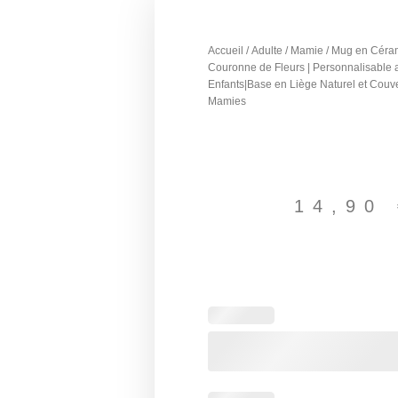
Accueil
/
Adulte
/
Mamie
/ Mug en Céra
Couronne de Fleurs | Personnalisable
Enfants|Base en Liège Naturel et Couv
Mamies
14,90
quantité
de
Mug
en
Céramique
avec