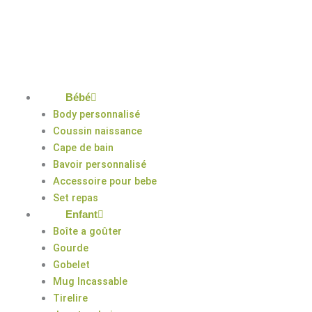
Aller
au
contenu
Bébé
Body personnalisé
Coussin naissance
Cape de bain
Bavoir personnalisé
Accessoire pour bebe
Set repas
Enfant
Boîte a goûter
Gourde
Gobelet
Mug Incassable
Tirelire