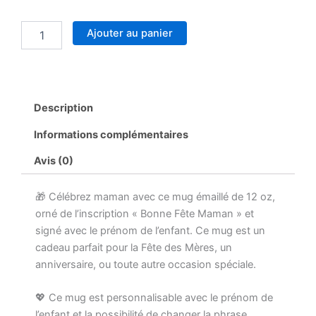
quantité
Ajouter au panier
de
Mug
Émaillé
Personnalisé
12
Description
oz
"Bonne
Informations complémentaires
Fête
Maman"
Avis (0)
avec
Signature
🎁 Célébrez maman avec ce mug émaillé de 12 oz,
Prénom
[Prénom]
orné de l’inscription « Bonne Fête Maman » et
–
signé avec le prénom de l’enfant. Ce mug est un
Cadeau
cadeau parfait pour la Fête des Mères, un
Unique
anniversaire, ou toute autre occasion spéciale.
Fête
des
Mères–
💖 Ce mug est personnalisable avec le prénom de
Personnalisable
l’enfant et la possibilité de changer la phrase