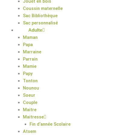
Jouet en bois
Coussin maternelle
Sac Bibliothèque
Sac personnalisé
Adulte
Maman
Papa
Marraine
Parrain
Mamie
Papy
Tonton
Nounou
Soeur
Couple
Maitre
Maitresse
Fin d’année Scolaire
Atsem