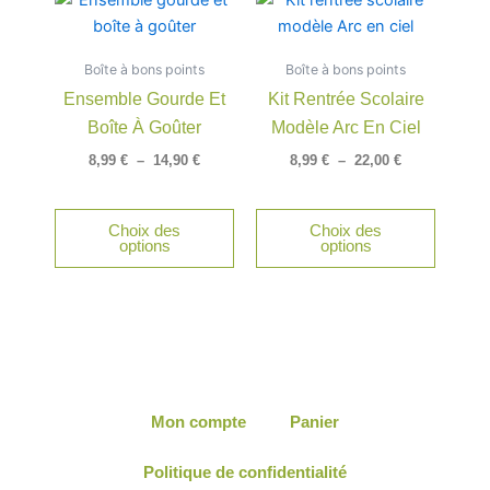
produit
produit
de
de
produit
produit
prix :
prix :
a
a
8,99 €
8,99 €
Boîte à bons points
à
Boîte à bons points
à
plusieurs
plusieu
14,90 €
22,00 €
Ensemble Gourde Et
Kit Rentrée Scolaire
variations.
variatio
Boîte À Goûter
Modèle Arc En Ciel
Les
Les
options
option
8,99
€
–
14,90
€
8,99
€
–
22,00
€
peuvent
peuven
être
être
Choix des
Choix des
choisies
choisie
options
options
sur
sur
la
la
page
page
du
du
produit
produit
Mon compte
Panier
Politique de confidentialité