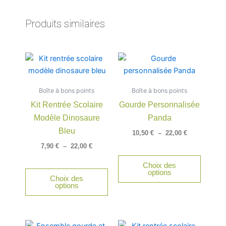
Produits similaires
Plage
Plage
Ce
Ce
de
de
produit
produit
prix :
prix :
a
a
7,90 €
10,50 €
Boîte à bons points
à
Boîte à bons points
à
plusieurs
plusieu
22,00 €
22,00 €
Kit Rentrée Scolaire
Gourde Personnalisée
variations.
variatio
Modèle Dinosaure
Panda
Les
Les
options
option
Bleu
10,50
€
–
22,00
€
peuvent
peuven
7,90
€
–
22,00
€
être
être
Choix des
choisies
choisie
options
Choix des
sur
sur
options
la
la
page
page
du
du
Plage
Plage
Ce
Ce