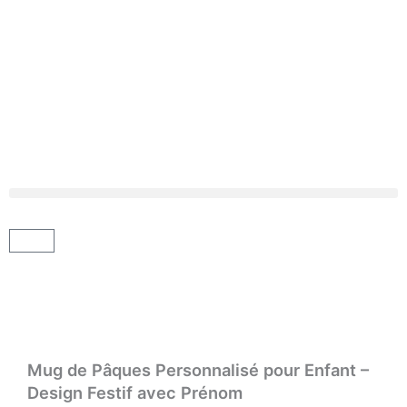
Aller
au
contenu
Panier
Mug de Pâques Personnalisé pour Enfant –
Design Festif avec Prénom