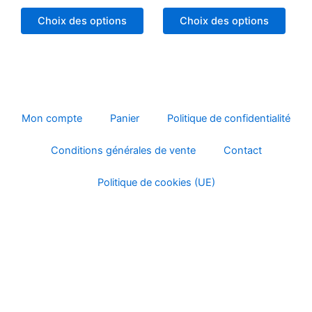
peuvent
peuv
Choix des options
Choix des options
être
être
choisies
chois
sur
sur
la
la
page
page
du
du
Mon compte
Panier
Politique de confidentialité
produit
produ
Conditions générales de vente
Contact
Politique de cookies (UE)