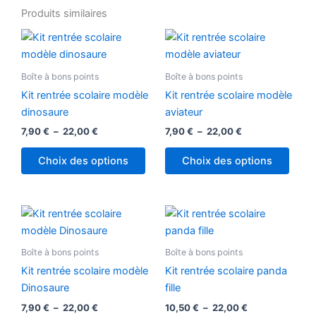
Produits similaires
Plage
Plage
Ce
Ce
de
de
produit
produ
prix :
prix :
7,90 €
a
7,90 €
a
Boîte à bons points
Boîte à bons points
à
à
plusieurs
plusi
22,00 €
22,00 €
Kit rentrée scolaire modèle
Kit rentrée scolaire modèle
variations.
variat
dinosaure
aviateur
Les
Les
7,90
€
–
22,00
€
7,90
€
–
22,00
€
options
optio
peuvent
peuv
Choix des options
Choix des options
être
être
choisies
chois
sur
sur
Plage
Plage
Ce
Ce
de
de
la
la
produit
produ
prix :
prix :
page
page
7,90 €
a
10,50 €
a
Boîte à bons points
Boîte à bons points
du
du
à
à
plusieurs
plusi
22,00 €
22,00 €
Kit rentrée scolaire modèle
Kit rentrée scolaire panda
produit
produ
variations.
variat
Dinosaure
fille
Les
Les
7,90
€
–
22,00
€
10,50
€
–
22,00
€
options
optio