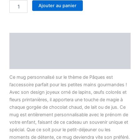
quantité
Ajouter au panier
de
Mug
de
Pâques
Personnalisé
Description
pour
Enfant
Informations complémentaires
-
Design
Avis (0)
Festif
avec
Ce mug personnalisé sur le thème de Pâques est
Prénom
l’accessoire parfait pour les petites mains gourmandes !
Avec son design joyeux orné de lapins, œufs colorés et
fleurs printanières, il apportera une touche de magie à
chaque gorgée de chocolat chaud, de lait ou de jus. Ce
mug est entièrement personnalisable avec le prénom de
votre enfant, faisant de ce cadeau un souvenir unique et
spécial. Que ce soit pour le petit-déjeuner ou les
moments de détente, ce mug deviendra vite son préféré.