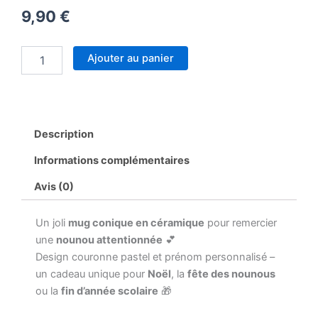
9,90
€
quantité
Ajouter au panier
de
Mug
conique
“Merci
pour
Description
tout
Nounou”
Informations complémentaires
personnalisé
–
Avis (0)
Cadeau
nounou
Un joli
mug conique en céramique
pour remercier
fin
d’année
une
nounou attentionnée
💕
ou
Design couronne pastel et prénom personnalisé –
Noël
un cadeau unique pour
Noël
, la
fête des nounous
–
ou la
fin d’année scolaire
🎁
Design
pastel