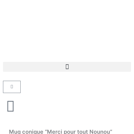
Aller
au
contenu
Panier
Mug conique “Merci pour tout Nounou”