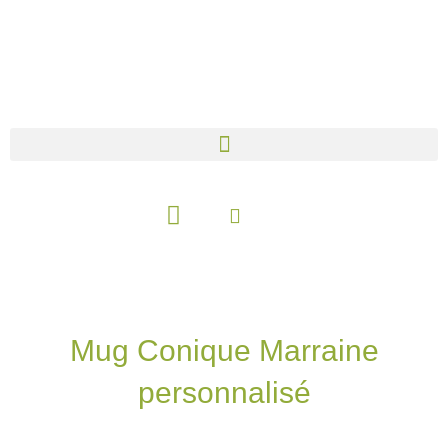
Aller
au
contenu
Panier
Mug Conique Marraine
personnalisé