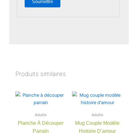
Produits similaires
Ce
produit
a
Adulte
Adulte
plusieu
Planche À Découper
Mug Couple Modèle
variatio
Parrain
Histoire D’amour
Les