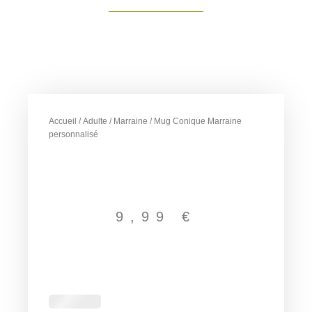
Accueil
/
Adulte
/
Marraine
/ Mug Conique Marraine
personnalisé
9,99
€
quantité
de