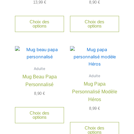
option
13,99
€
8,90
€
peuven
être
Choix des
Choix des
choisie
options
options
sur
la
page
du
produit
Adulte
Adulte
Mug Beau Papa
Mug Papa
Personnalisé
Personnalisé Modèle
8,90
€
Héros
8,99
€
Choix des
options
Choix des
options