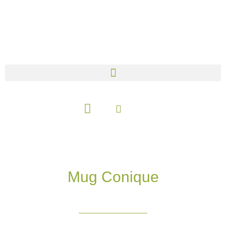
Aller
au
contenu
Panier
Mug Conique