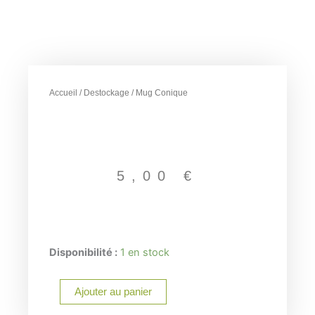
Accueil
/
Destockage
/ Mug Conique
5,00
€
quantité
Disponibilité :
1 en stock
de
Mug
Ajouter au panier
Conique