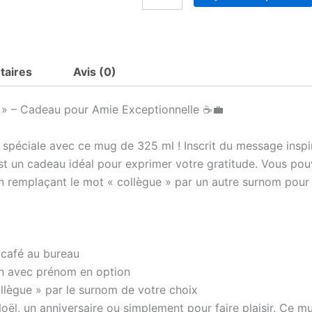
de
Mug
collègue
taires
Avis (0)
 » – Cadeau pour Amie Exceptionnelle ☕💼
ue spéciale avec ce mug de 325 ml ! Inscrit du message insp
st un cadeau idéal pour exprimer votre gratitude. Vous po
n remplaçant le mot « collègue » par un autre surnom pour 
 café au bureau
on avec prénom en option
llègue » par le surnom de votre choix
Noël, un anniversaire ou simplement pour faire plaisir. Ce m