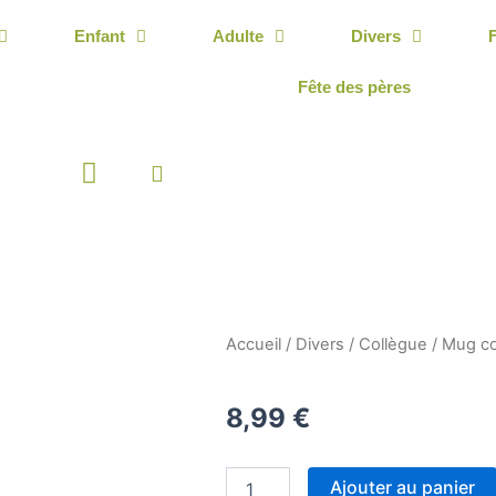
Enfant
Adulte
Divers
Fête des pères
Panier
Accueil
/
Divers
/
Collègue
/ Mug co
8,99
€
quantité
Ajouter au panier